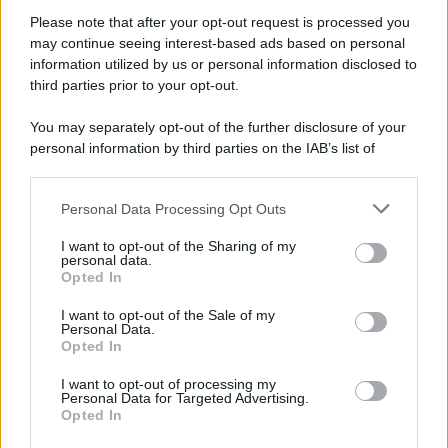
Please note that after your opt-out request is processed you
may continue seeing interest-based ads based on personal
information utilized by us or personal information disclosed to
third parties prior to your opt-out.
You may separately opt-out of the further disclosure of your
personal information by third parties on the IAB’s list of
downstream participants.
RICEVI GLI AGGIORNAMENTI
Personal Data Processing Opt Outs
This information may also be disclosed by us to third parties
on the IAB’s List of Downstream Participants that may further
I want to opt-out of the Sharing of my
disclose it to other third parties.
personal data.
Inserisci la tua migliore e-mail
Opted In
Please note that this website/app uses one or more Google
services and may gather and store information including but
I want to opt-out of the Sale of my
E-
OK
Personal Data.
not limited to your visit or usage behaviour. You may click to
Opted In
mail
grant or deny consent to Google and its third-party tags to
use your data for below specified purposes in below Google
I want to opt-out of processing my
consent section.
Personal Data for Targeted Advertising.
Opted In