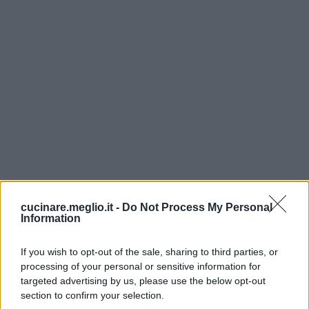
cucinare.meglio.it -
Do Not Process My Personal
Information
If you wish to opt-out of the sale, sharing to third parties, or
processing of your personal or sensitive information for
targeted advertising by us, please use the below opt-out
section to confirm your selection.