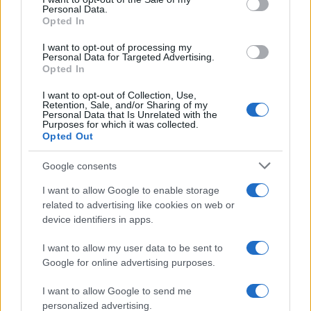
Inserisci la tua migliore e-mail
Personal Data.
not limited to your visit or usage behaviour. You may click to
Opted In
grant or deny consent to Google and its third-party tags to
use your data for below specified purposes in below Google
E-
I want to opt-out of processing my
OK
consent section.
Personal Data for Targeted Advertising.
mail
Opted In
I want to opt-out of Collection, Use,
Retention, Sale, and/or Sharing of my
Personal Data that Is Unrelated with the
Purposes for which it was collected.
Opted Out
Google consents
I want to allow Google to enable storage
related to advertising like cookies on web or
device identifiers in apps.
I want to allow my user data to be sent to
Google for online advertising purposes.
I want to allow Google to send me
personalized advertising.