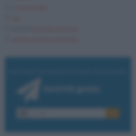
2
spicchi d'aglio
olio
500 g di
pasta tipo ditali rigati
pecorino piccante grattugiato
INVIAMO UNA RICETTA OGNI SETTIMANA
Iscriviti gratis
E-
OK
mail