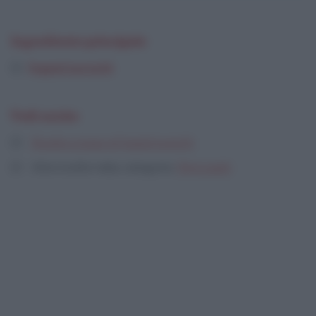
Ingrediente principale
Fagioli borlotti
Vedi anche
Ricette a base di fagioli borlotti
Altre ricette nella categoria:
Primi piatti