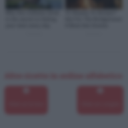
Altre ricette in ordine alfabetico
Ditali con le fave
Ditali con vongole