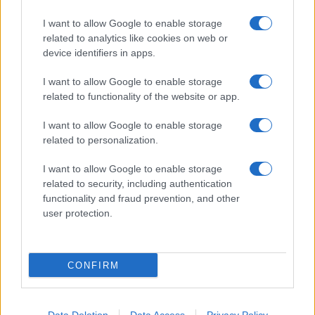
RICETTE
APPROFONDIMENTI
I want to allow Google to enable storage
Ricetta della settimana
Indici glicemici
related to analytics like cookies on web or
Ricette per categoria
Ricongelare gli alimenti
device identifiers in apps.
Le ricette più cucinate
Pizza: forno a legna o elettrico?
Come cucinare le carote
Come scegliere le uova
I want to allow Google to enable storage
Come cucinare i finocchi
Le stagioni di frutta e verdura
related to functionality of the website or app.
Come cucinare gli asparagi
Le proprietà del miele
Come cucinare i carciofi
Foodblog e siti di ricette
I want to allow Google to enable storage
related to personalization.
SERVIZI
Newsletter
I want to allow Google to enable storage
Contatti
related to security, including authentication
Crediti
functionality and fraud prevention, and other
Privacy Policy
user protection.
Cookie Policy
Ricette per feste e occasioni
Instagram
CONFIRM
Cu cinare Meglio © 2005-2025 • La riproduzione dei contenuti è
consentita citando la fonte secondo la Licenza
Creative
Commons
•
Pubblicità