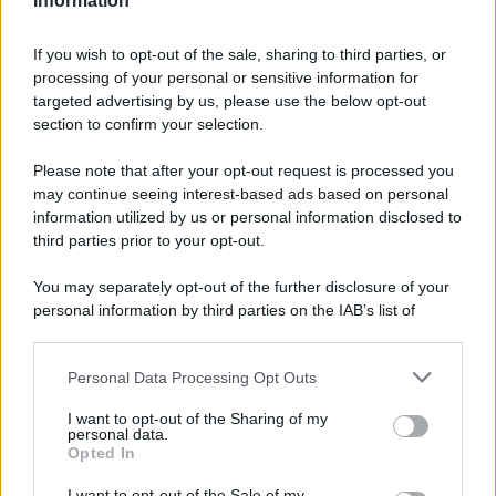
Information
If you wish to opt-out of the sale, sharing to third parties, or
processing of your personal or sensitive information for
targeted advertising by us, please use the below opt-out
section to confirm your selection.
Please note that after your opt-out request is processed you
may continue seeing interest-based ads based on personal
information utilized by us or personal information disclosed to
third parties prior to your opt-out.
You may separately opt-out of the further disclosure of your
personal information by third parties on the IAB’s list of
downstream participants.
Personal Data Processing Opt Outs
This information may also be disclosed by us to third parties
on the IAB’s List of Downstream Participants that may further
I want to opt-out of the Sharing of my
disclose it to other third parties.
RICEVI GLI AGGIORNAMENTI
personal data.
Opted In
Please note that this website/app uses one or more Google
services and may gather and store information including but
I want to opt-out of the Sale of my