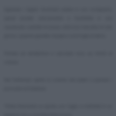
Sgranate i fagioli, facendoli cadere in uno scolapasta,
quindi lavateli velocemente e trasferiteli in una
casseruola; copriteli di acqua, unite una manciata di sale
grosso, qualche granello di pepe e una foglia di alloro.
Portate ad ebollizione e calcolate circa 45 minuti di
cottura.
Nel frattempo aprite la scatola dei pelati e passate i
pomodori al frullatore.
Tritate finemente la cipolla con l'aglio e metteteli in un
tegame con 4 cucchiai d'olio buono.