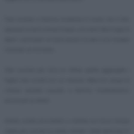
Fate rosolare a fiamma moderata in modo che il trito
appassisca senza dorarsi troppo, poi unite l'altra foglia di
alloro, i pomodori, un buon pizzico di sale e uno di pepe
macinato al momento.
Fate cuocere per circa 20 minuti, quindi aggiungete i
fagioli, ben scolati con un mestolo della loro acqua di
cottura: lasciate cuocere, a fiamma moderatissima,
ancora per 15 minuti.
Intanto avrete provveduto a mettere sul fuoco l'acqua
salata per cuocere la pasta: versate i ditali nell'acqua in