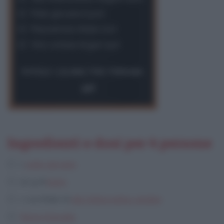
Pollo giovane
(1120)
Prezzemolo tritato
(20)
Vino cortese di gavi
(90)
527
Ingredienti e dosi per 4 persone
1
pollo giovane
50 g di
burro
1 cucchiaio di
olio d'oliva extra-vergine
Noce moscata