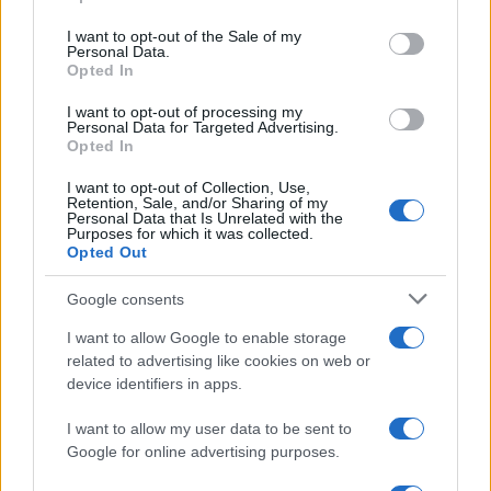
Please note that this website/app uses one or more Google
services and may gather and store information including but
I want to opt-out of the Sale of my
Inserisci la tua migliore e-mail
Personal Data.
not limited to your visit or usage behaviour. You may click to
Opted In
grant or deny consent to Google and its third-party tags to
use your data for below specified purposes in below Google
E-
I want to opt-out of processing my
OK
consent section.
Personal Data for Targeted Advertising.
mail
Opted In
I want to opt-out of Collection, Use,
Retention, Sale, and/or Sharing of my
Personal Data that Is Unrelated with the
Purposes for which it was collected.
Opted Out
Google consents
I want to allow Google to enable storage
related to advertising like cookies on web or
device identifiers in apps.
I want to allow my user data to be sent to
Google for online advertising purposes.