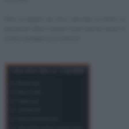
Prima di toglierlo dal fuoco spruzzate un pizzico di
prezzemolo tritato e quando il pollo sarà nel vassoio di
portata versategli il succo di limone.
Brodo
(55)
Burro
(376)
Farina
(51)
Limone
(8)
Noce moscata
(30)
Olio d'oliva extra-vergine
(360)