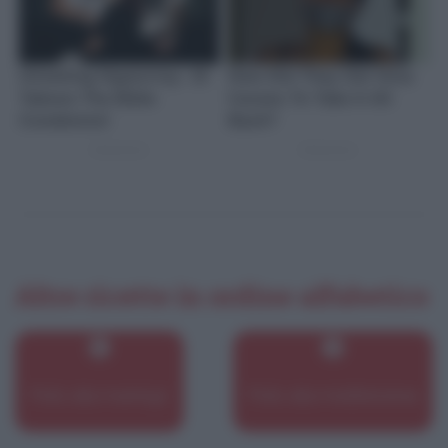
Altre ricette in ordine alfabetico
Pollo alla marengo
Pollo alla mediterranea