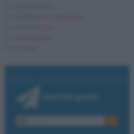
1 cucchiaio di
farina
1 bicchiere di
vino cortese di gavi
1 mestolo di
brodo
Prezzemolo tritato
1/2
limone
INVIAMO UNA RICETTA OGNI SETTIMANA
Iscriviti gratis
E-
OK
mail