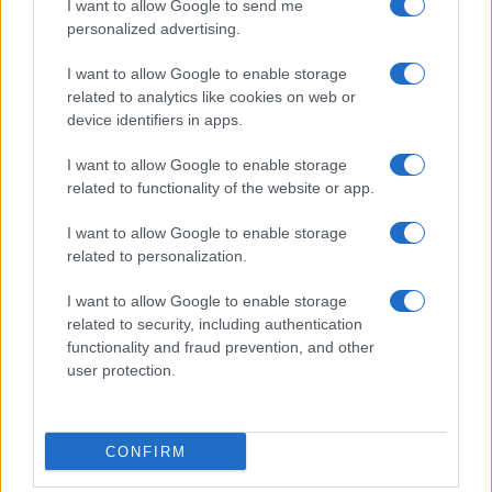
I want to allow Google to send me
personalized advertising.
RICETTE
APPROFONDIMENTI
I want to allow Google to enable storage
Ricetta della settimana
Indici glicemici
related to analytics like cookies on web or
Ricette per categoria
Ricongelare gli alimenti
device identifiers in apps.
Le ricette più cucinate
Pizza: forno a legna o elettrico?
Come cucinare le carote
Come scegliere le uova
I want to allow Google to enable storage
Come cucinare i finocchi
Le stagioni di frutta e verdura
related to functionality of the website or app.
Come cucinare gli asparagi
Le proprietà del miele
Come cucinare i carciofi
Foodblog e siti di ricette
I want to allow Google to enable storage
related to personalization.
SERVIZI
Newsletter
I want to allow Google to enable storage
Contatti
related to security, including authentication
Crediti
functionality and fraud prevention, and other
Privacy Policy
user protection.
Cookie Policy
Ricette per feste e occasioni
Instagram
CONFIRM
Cu cinare Meglio © 2005-2025 • La riproduzione dei contenuti è