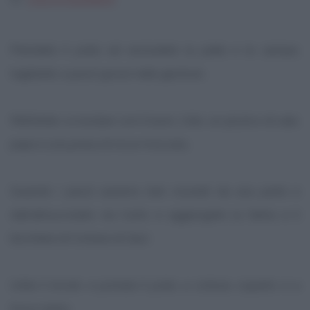
Prendete il pollo ed escludete la pelle e le zampe,
tagliatelo a pezzi grossi nelle giunture.
Mettetelo a rosolare con il burro, l'olio, un pizzico di sale,
pepe e una presa di noce moscata.
Quando i pezzi saranno ben rosolati da una parte e
dall'altra,scolate via l'unto e aggiungete la farina e il
bicchiere di Cortese di Gavi.
Unite il brodo e portate il pollo a cottura coperto e a
fuoco lento.