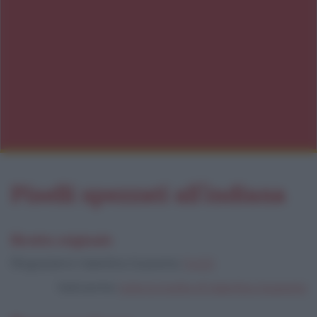
Piselli spezzati all'indiana
Ricetta originale
Ringraziamo Valentina Quaranta:
F4OD
Vedi anche:
tutte le ricette di Valentina Quaranta