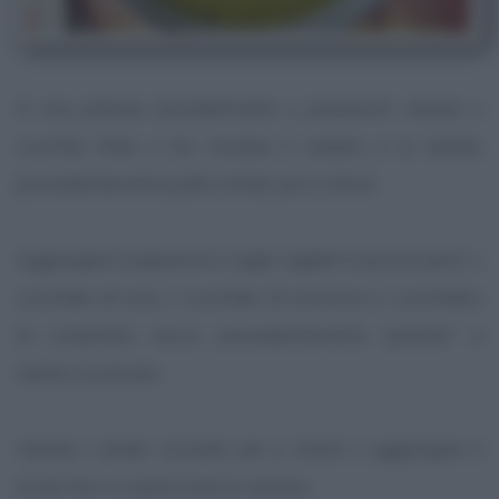
In una pentola (possibilmente a pressione) versare 2
cucchiai d'olio e far rosolare il sedano e la cipolla,
precedentemente puliti e tritati, per 5 minuti.
Aggiungere il peperone e l'aglio tagliati in piccoli pezzi, 1
cucchiaio di curry, 1 cucchiaio di curcuma e 1 cucchiaino
di coriandolo secco precedentemente "pestato" e
ridotto in polvere.
Versare i piselli, rosolate per 5 minuti e aggiungere il
brodo fino a coprire tutte le verdure.