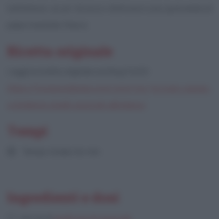
tutt'intorno, un po' di succo di limone e una spolverata di
pepe macinato fresco.
Ricetta originale
Leggi la ricetta originale sul blog F4OD:
https://f4od.wordpress.com/2015/01/30/pois-casses-
a-lindienne-piselli-spezzati-allindiana/
Tempi
Tempo totale:
60 min
Ingredienti e dosi
200 gr di
piselli secchi spezzati