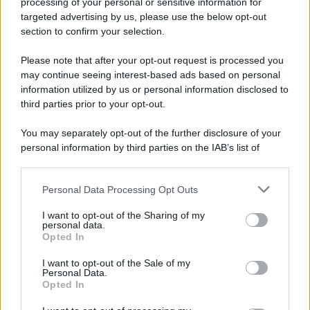
processing of your personal or sensitive information for
targeted advertising by us, please use the below opt-out
section to confirm your selection.
Please note that after your opt-out request is processed you
may continue seeing interest-based ads based on personal
information utilized by us or personal information disclosed to
third parties prior to your opt-out.
You may separately opt-out of the further disclosure of your
personal information by third parties on the IAB’s list of
downstream participants.
Personal Data Processing Opt Outs
This information may also be disclosed by us to third parties
on the IAB’s List of Downstream Participants that may further
I want to opt-out of the Sharing of my
disclose it to other third parties.
RICEVI GLI AGGIORNAMENTI
personal data.
Opted In
Please note that this website/app uses one or more Google
services and may gather and store information including but
I want to opt-out of the Sale of my
Inserisci la tua migliore e-mail
Personal Data.
not limited to your visit or usage behaviour. You may click to
Opted In
grant or deny consent to Google and its third-party tags to
use your data for below specified purposes in below Google