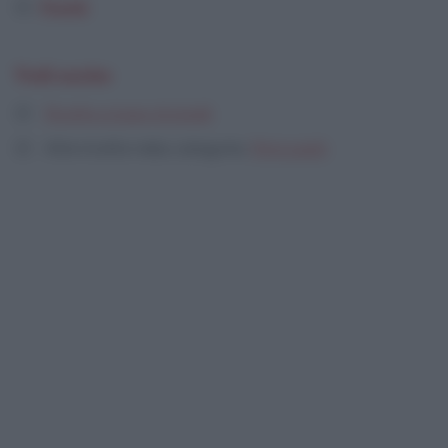
Piselli
Vedi anche
Ricette a base di piselli
Altre ricette nella categoria:
Primi piatti