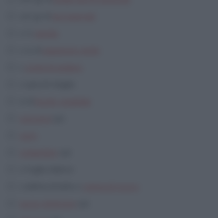
120 gr di
riso basmati
1/2
cipolla
1/4 di
peperone verde
1
costa di sedano
2 spicchi d’aglio
1l di
brodo vegetale
curcuma
q.b.
curry
coriandolo
q.b.
2 foglie d’alloro
1 lattina di latte o
crema di cocco
succo di limone
q.b.