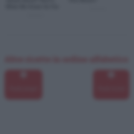
Altre ricette in ordine alfabetico
Piselli parigini
Piselli stufati