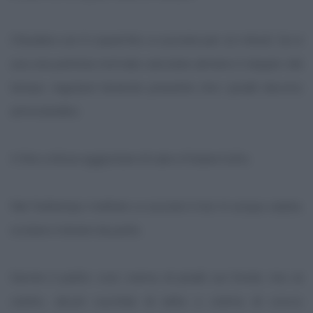
Chiudere con il coperchio e cuocere per 20 minuti. Se si
usa una pentola normale calcolare almeno il doppio del
tempo, regolarsi tenendo presente che i piselli devono
ammorbidirsi.
A fine cottura aggiustare di sale e frullare tutto.
Nel frattempo mettere a cuocere il riso in acqua salata,
scolare e tenere da parte.
Servire il piatto così: crema di piselli sul fondo, riso al
centro, alcuni cucchiai di latte o crema di cocco