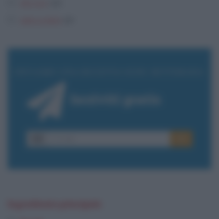
olio evo
q.b.
sale e pepe
q.b
INVIAMO UNA RICETTA OGNI SETTIMANA
Iscriviti gratis
E-
OK
mail
Ingrediente principale