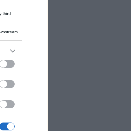
 third
Downstream
er and store
to grant or
ed purposes