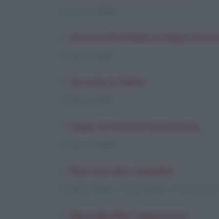
Categoria
: Dessert
Arrosto Di Vitello In Salsa Golo
Categoria
: Carne
Arrosto In Salmì
Categoria
: Carne
Aspic Di Pesche Al Dolcetto
Categoria
: Dessert
Baccalà alla cannella
Categoria
: Pesce
/
Livello
: Medio
/
Preparazione
Baccalà Alla Cappuccina