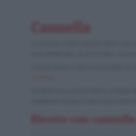
Cannella
Le ricette più richieste durante l'ultimo mese so
tonno, frittelle alla c. (2), biscotti alla c., mouss
Consulta l'elenco e cerca la tua preferita. Se v
contattaci
.
Di seguito puoi consultare l'elenco completo del
l'ingrediente
cannella
. Scorrilo e clicca il titolo
Ricette con cannella