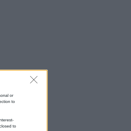
sonal or
ection to
nterest-
closed to