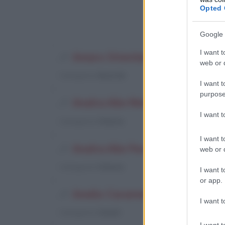
Opted 
Google 
I want t
Amaro Orientale
web or d
Categoria
: Bevande
I want t
purpose
Anatra Alle Mele
I want 
Categoria
: Pollame
I want t
Anatra Alle Pesche (2)
web or d
Categoria
: Pollame
I want t
or app.
Anello Caramellato
I want t
Categoria
: Dessert
I want t