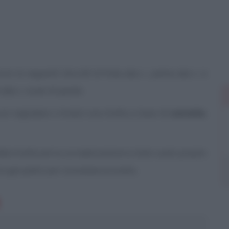
no le seguenti: biscotti di frolla alla c., penne alla c. e
e alla c. e pan di spezie.
uoi segnalare o inviarci una ricetta a base di
cannella
,
le ricette per la cui realizzazione è stato usato proprio
 di ogni piatto per consultare la ricetta.