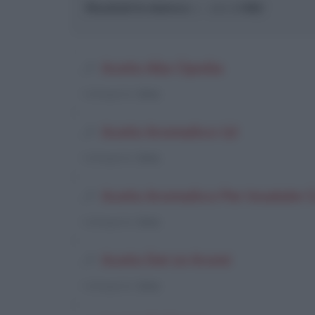
Risultati in elenco
: 1 - 100 di
667
Aceto Alla Cipolla
Categoria
: Salsa
Aceto Aromatico (2)
Categoria
: Salsa
Aceto Aromatico Per Insalate C
Categoria
: Salsa
Aceto Dei 10 Aromi
Categoria
: Salsa