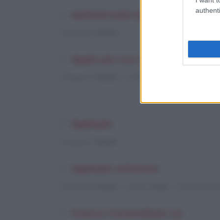
authenti
Apfelstrudel (2)
Categoria
: Dessert
Apple pie con cannella
Categoria
: Dessert
/
Livello
: Medio
/
Preparazio
Applepie
Categoria
: Dessert
Applepie al limone
Categoria
: Dessert
/
Livello
: Facile
/
Preparazion
Arance Caramellate (4)