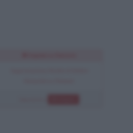
Seguimi su Pinterest
Segui la bacheca Ricette di Stefano
Moraschini su Pinterest.
Segui anche su
Instagram