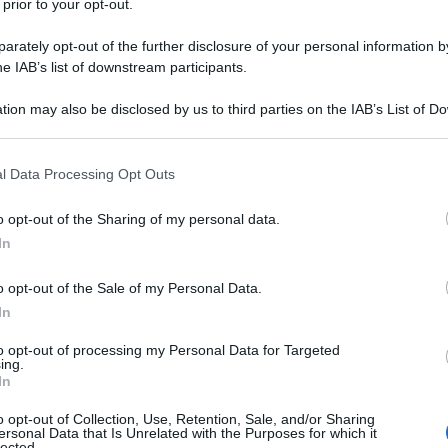
 prior to your opt-out.
ana
rately opt-out of the further disclosure of your personal information by
he IAB’s list of downstream participants.
tion may also be disclosed by us to third parties on the IAB’s List of 
 that may further disclose it to other third parties.
 that this website/app uses one or more Google services and may gath
l Data Processing Opt Outs
including but not limited to your visit or usage behaviour. You may click 
 to Google and its third-party tags to use your data for below specifi
o opt-out of the Sharing of my personal data.
ogle consent section.
In
o opt-out of the Sale of my Personal Data.
In
to opt-out of processing my Personal Data for Targeted
ing.
In
o opt-out of Collection, Use, Retention, Sale, and/or Sharing
ersonal Data that Is Unrelated with the Purposes for which it
lected.