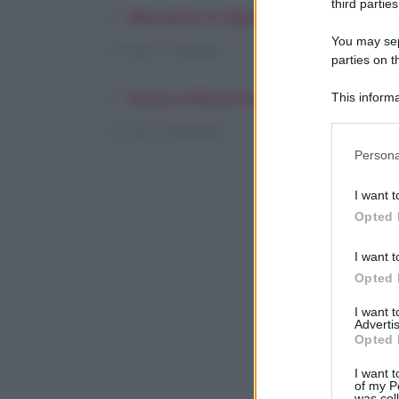
third parties
Allodole In Spiedini Alla Bresci
You may sepa
Categoria
: Pollame
parties on t
Amaro Montchamp
This informa
Participants
Categoria
: Bevande
Please note
Persona
information 
deny consent
I want t
in below Go
Opted 
I want t
Opted 
I want 
Advertis
Opted 
I want t
of my P
was col